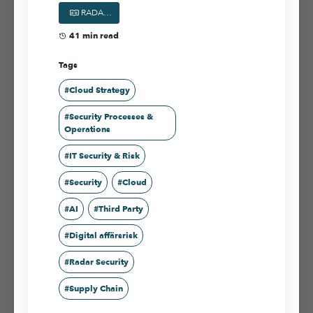
RADAR - Cybersäkerhetsrapport - v1.0.pdf
41
min read
Tags
#
Cloud Strategy
#
Security Processes &
Operations
#
IT Security & Risk
#
Security
#
Cloud
#
AI
#
Third Party
#
Digital affärsrisk
#
Radar Security
#
Supply Chain