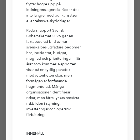
flyttar högre upp på
ledningens agenda, räcker det
inte längre med punktinsatser
eller tekniska skyddslager.
Radars rapport Svensk
Cybersäkerhet 2026 ger en
faktabaserad bild av hur
svenska beslutsfattare bedömer
hot, incidenter, budget,
mognad och prioriteringar inför
året som kommer. Rapporten
visar på en tydlig paradox:
medvetenheten ökar, men
förmågan är fortfarande
fragmenterad. Många
organisationer identifierar
risker, men färre lyckas omsätta
riskbilden i styrning,
investeringar och operativ
förbättring.
INNEHÅLL