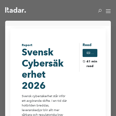
Read
Report
Svensk
RADAR - Cybersäk
Cybersäk
41
min
read
erhet
2026
Svensk cybersäkerhet står inför
ett avgörande skifte. I en tid där
hotbilden breddas,
leveranskedjor blir allt mer
sårbara och regulatoriska krav