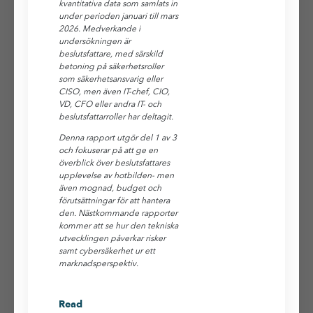
kvantitativa data som samlats in
under perioden januari till mars
2026. Medverkande i
undersökningen är
beslutsfattare, med särskild
betoning på säkerhetsroller
som säkerhetsansvarig eller
CISO, men även IT-chef, CIO,
VD, CFO eller andra IT- och
beslutsfattarroller har deltagit.
Denna rapport utgör del 1 av 3
och fokuserar på att ge en
överblick över beslutsfattares
upplevelse av hotbilden- men
även mognad, budget och
förutsättningar för att hantera
den. Nästkommande rapporter
kommer att se hur den tekniska
utvecklingen påverkar risker
samt cybersäkerhet ur ett
marknadsperspektiv.
Read